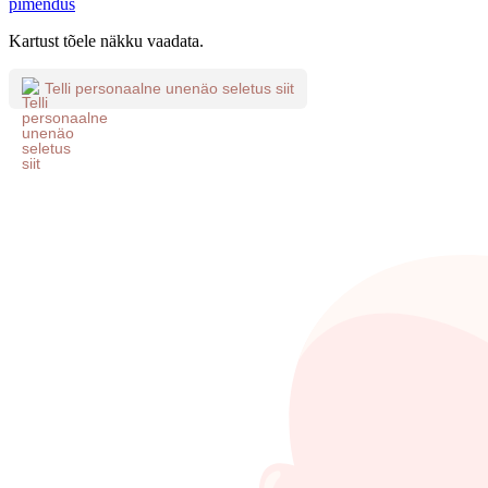
pimendus
Kartust tõele näkku vaadata.
Telli personaalne unenäo seletus siit