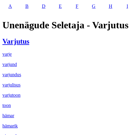
A
B
D
E
F
G
H
I
Unenägude Seletaja - Varjutus
Varjutus
varje
varjund
varjundus
varjulisus
varjutoon
toon
hämar
hämarik