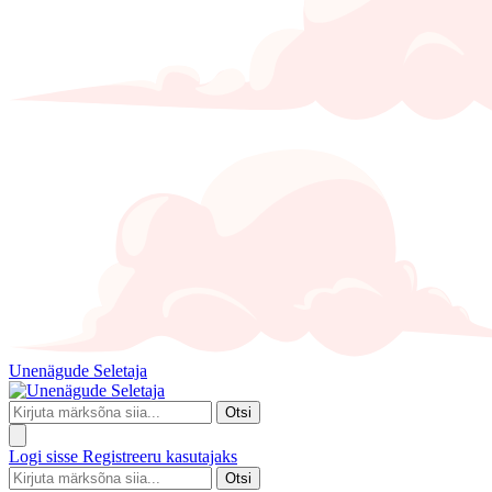
Unenägude Seletaja
Otsi
Logi sisse
Registreeru kasutajaks
Otsi