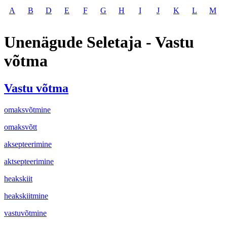
A
B
D
E
F
G
H
I
J
K
L
M
Unenägude Seletaja - Vastu
võtma
Vastu võtma
omaksvõtmine
omaksvõtt
aksepteerimine
aktsepteerimine
heakskiit
heakskiitmine
vastuvõtmine