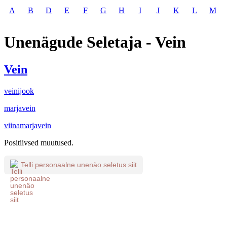
A
B
D
E
F
G
H
I
J
K
L
M
Unenägude Seletaja - Vein
Vein
veinijook
marjavein
viinamarjavein
Positiivsed muutused.
Telli personaalne unenäo seletus siit