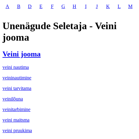
A
B
D
E
F
G
H
I
J
K
L
M
Unenägude Seletaja - Veini
jooma
Veini jooma
veini nautima
veininautimine
veini tarvitama
veinilõuna
veinitarbimine
veini maitsma
veini pruukima