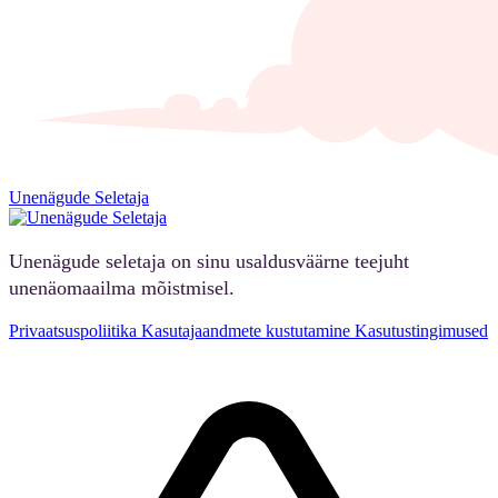
Unenägude Seletaja
Unenägude seletaja on sinu usaldusväärne teejuht
unenäomaailma mõistmisel.
Privaatsuspoliitika
Kasutajaandmete kustutamine
Kasutustingimused