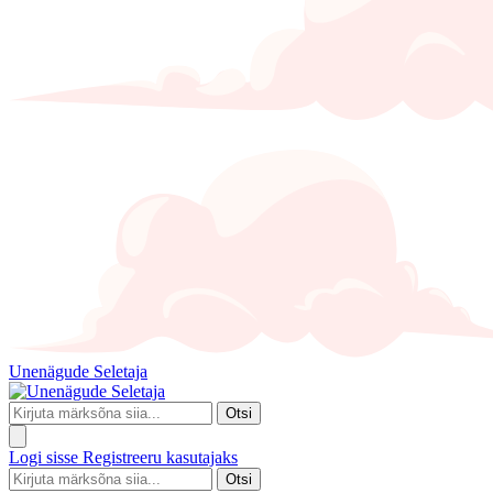
Unenägude Seletaja
Otsi
Logi sisse
Registreeru kasutajaks
Otsi