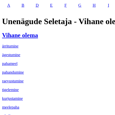
A
B
D
E
F
G
H
I
Unenägude Seletaja - Vihane o
Vihane olema
ärritumine
ägestumine
pahameel
pahandumine
raevustumine
tigelemine
kurjustamine
meelepaha