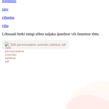
nördimus
raev
vihastus
viha
Lõbusaid hetki mingi sõbra naljaka äparduse või õnnetuse tõttu.
Telli personaalne unenäo seletus siit