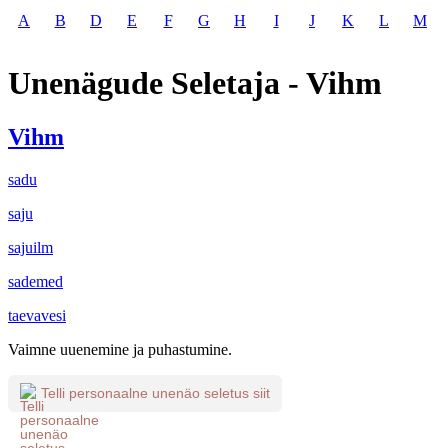
A
B
D
E
F
G
H
I
J
K
L
M
Unenägude Seletaja - Vihm
Vihm
sadu
saju
sajuilm
sademed
taevavesi
Vaimne uuenemine ja puhastumine.
Telli personaalne unenäo seletus siit