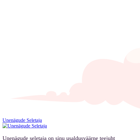
Unenägude Seletaja
Unenägude seletaja on sinu usaldusväärne teejuht