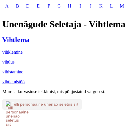
A
B
D
E
F
G
H
I
J
K
L
M
Unenägude Seletaja - Vihtlema
Vihtlema
vihklemine
vihtlus
vihistamine
vihtlemistöö
Mure ja kurvastuse tekkimist, mis põhjustatud vargusest.
Telli personaalne unenäo seletus siit