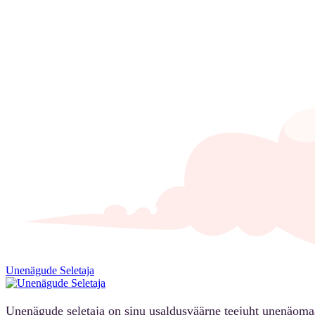
Unenägude Seletaja
Unenägude seletaja on sinu usaldusväärne teejuht unenäoma