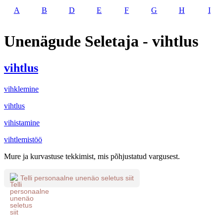
A
B
D
E
F
G
H
I
Unenägude Seletaja - vihtlus
vihtlus
vihklemine
vihtlus
vihistamine
vihtlemistöö
Mure ja kurvastuse tekkimist, mis põhjustatud vargusest.
Telli personaalne unenäo seletus siit