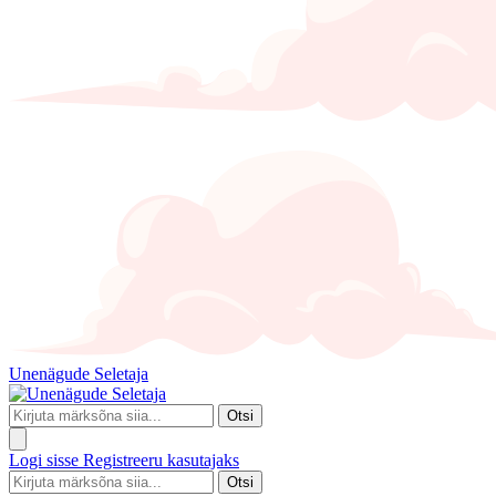
Unenägude Seletaja
Otsi
Logi sisse
Registreeru kasutajaks
Otsi