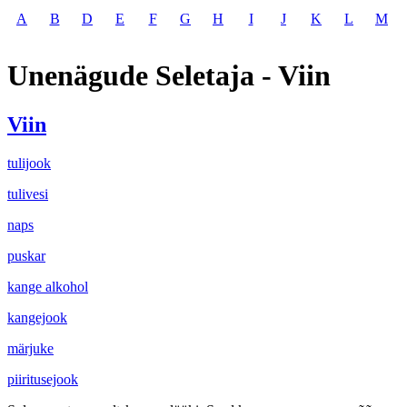
A
B
D
E
F
G
H
I
J
K
L
M
Unenägude Seletaja - Viin
Viin
tulijook
tulivesi
naps
puskar
kange alkohol
kangejook
märjuke
piiritusejook