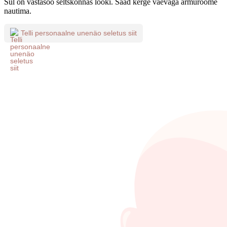
Sul on vastasoo seltskonnas lööki. Saad kerge vaevaga armurõõme
nautima.
Telli personaalne unenäo seletus siit