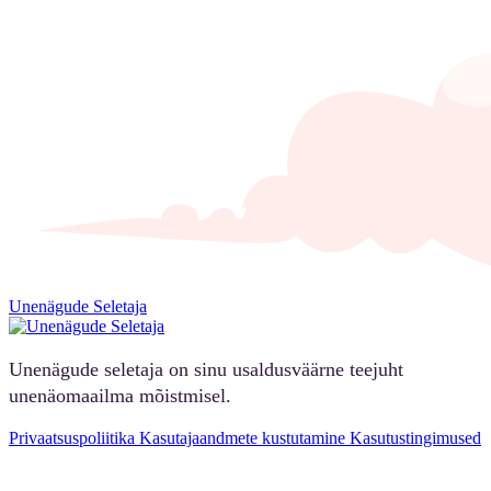
Unenägude Seletaja
Unenägude seletaja on sinu usaldusväärne teejuht
unenäomaailma mõistmisel.
Privaatsuspoliitika
Kasutajaandmete kustutamine
Kasutustingimused