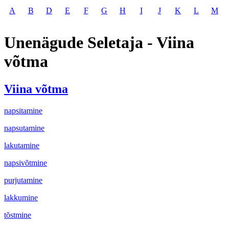
A
B
D
E
F
G
H
I
J
K
L
M
Unenägude Seletaja - Viina
võtma
Viina võtma
napsitamine
napsutamine
lakutamine
napsivõtmine
purjutamine
lakkumine
tõstmine