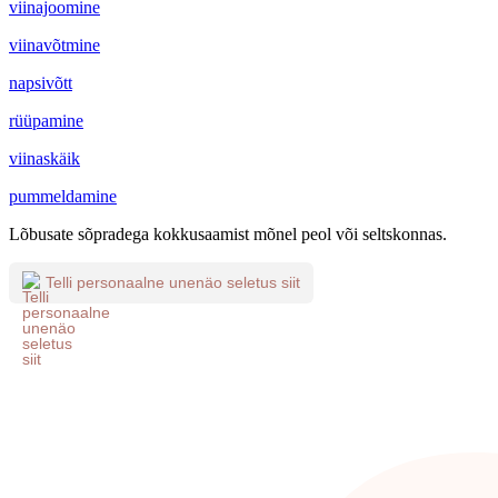
viinajoomine
viinavõtmine
napsivõtt
rüüpamine
viinaskäik
pummeldamine
Lõbusate sõpradega kokkusaamist mõnel peol või seltskonnas.
Telli personaalne unenäo seletus siit