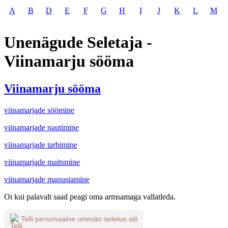
A
B
D
E
F
G
H
I
J
K
L
M
Unenägude Seletaja -
Viinamarju sööma
Viinamarju sööma
viinamarjade söömine
viinamarjade nautimine
viinamarjade tarbimine
viinamarjade maitsmine
viinamarjade manustamine
Oi kui palavalt saad peagi oma armsamaga vallatleda.
Telli personaalne unenäo seletus siit