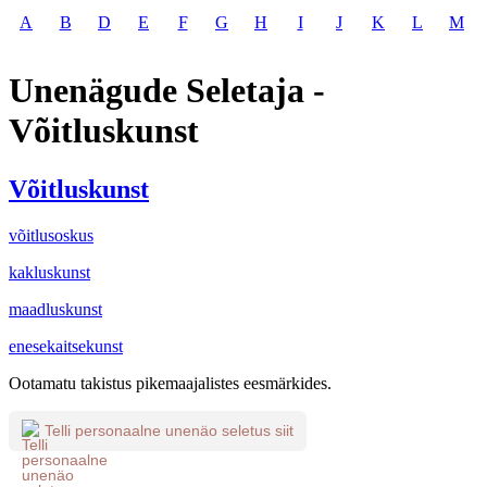
A
B
D
E
F
G
H
I
J
K
L
M
Unenägude Seletaja -
Võitluskunst
Võitluskunst
võitlusoskus
kakluskunst
maadluskunst
enesekaitsekunst
Ootamatu takistus pikemaajalistes eesmärkides.
Telli personaalne unenäo seletus siit