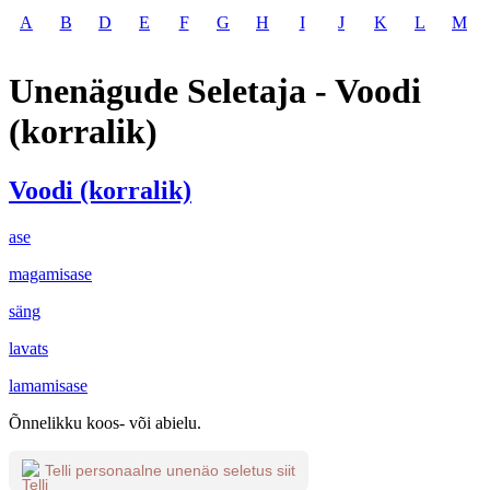
A
B
D
E
F
G
H
I
J
K
L
M
Unenägude Seletaja - Voodi
(korralik)
Voodi (korralik)
ase
magamisase
säng
lavats
lamamisase
Õnnelikku koos- või abielu.
Telli personaalne unenäo seletus siit