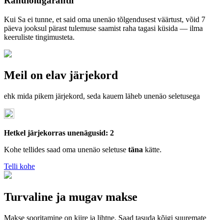
Rahulolugarantii
Kui Sa ei tunne, et said oma unenäo tõlgendusest väärtust, võid 7
päeva jooksul pärast tulemuse saamist raha tagasi küsida — ilma
keeruliste tingimusteta.
Meil on elav järjekord
ehk mida pikem järjekord, seda kauem läheb unenäo seletusega
Hetkel järjekorras unenägusid: 2
Kohe tellides saad oma unenäo seletuse
täna
kätte.
Telli kohe
Turvaline ja mugav makse
Makse sooritamine on kiire ja lihtne. Saad tasuda kõigi suuremate