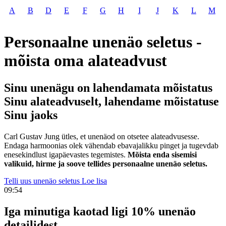
A
B
D
E
F
G
H
I
J
K
L
M
Personaalne unenäo seletus -
mõista oma alateadvust
Sinu unenägu on lahendamata mõistatus
Sinu alateadvuselt, lahendame mõistatuse
Sinu jaoks
Carl Gustav Jung ütles, et unenäod on otsetee alateadvusesse.
Endaga harmoonias olek vähendab ebavajalikku pinget ja tugevdab
enesekindlust igapäevastes tegemistes.
Mõista enda sisemisi
valikuid, hirme ja soove tellides personaalne unenäo seletus.
Telli uus unenäo seletus
Loe lisa
09:53
Iga minutiga kaotad ligi 10% unenäo
detailidest