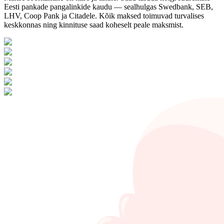
Eesti pankade pangalinkide kaudu — sealhulgas Swedbank, SEB,
LHV, Coop Pank ja Citadele. Kõik maksed toimuvad turvalises
keskkonnas ning kinnituse saad koheselt peale maksmist.