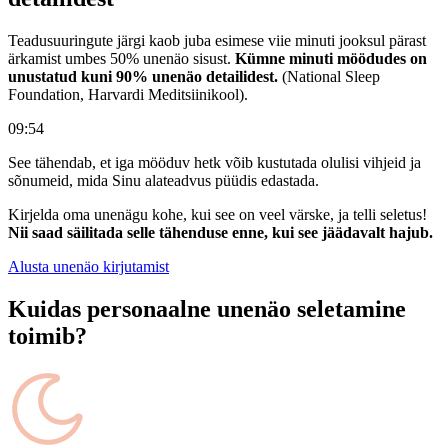
Teadusuuringute järgi kaob juba esimese viie minuti jooksul pärast
ärkamist umbes 50% unenäo sisust.
Kümne minuti möödudes on
unustatud kuni 90% unenäo detailidest.
(National Sleep
Foundation, Harvardi Meditsiinikool).
09:53
See tähendab, et iga mööduv hetk võib kustutada olulisi vihjeid ja
sõnumeid, mida Sinu alateadvus püüdis edastada.
Kirjelda oma unenägu kohe, kui see on veel värske, ja telli seletus!
Nii saad säilitada selle tähenduse enne, kui see jäädavalt hajub.
Alusta unenäo kirjutamist
Kuidas personaalne unenäo seletamine
toimib?