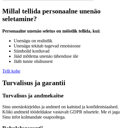
Millal tellida personaalne unenäo
seletamine?
Personaalne unenäo seletus on mõistlik tellida, kui:
Unenägu on realistlik
Unenägu tekitab tugevad emotsioone
Sümbolid korduvad
Jääd mõtlema unenäo tähenduse üle
Jääb tunne olulisusest
Telli kohe
Turvalisus ja garantii
Turvalisus ja andmekaitse
Sinu unenäokirjeldus ja andmed on kaitstud ja konfidentsiaalsed.
Kõiki andmeid töödeldakse vastavalt GDPR nõuetele. Me ei jaga
Sinu infot kolmandate osapooltega.