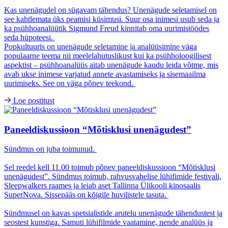
Kas unenägudel on sügavam tähendus? Unenägude seletamisel on
see kahtlemata üks peamisi küsimusi. Suur osa inimesi usub seda ja
ka psühhoanalüütik Sigmund Freud kinnitab oma uurimistöödes
seda hüpoteesi.
Popkultuuris on unenägude seletamine ja analüüsimine väga
populaarne teema nii meelelahutuslikust kui ka psühholoogilisest
aspektist – psühhoanalüüs aitab unenägude kaudu leida võtme, mis
avab ukse inimese varjatud annete avastamiseks ja sisemaailma
uurimiseks. See on väga põnev teekond.
Loe postitust
Paneeldiskussioon “Mõtisklusi unenägudest”
Sündmus on juba toimunud.
Sel reedel kell 11.00 toimub põnev paneeldiskussioon “Mõtisklusi
unenägudest”. Sündmus toimub, rahvusvahelise lühifimide festivali,
Sleepwalkers raames ja leiab aset Tallinna Ülikooli kinosaalis
SuperNova. Sissepääs on kõigile huvilistele tasuta.
Sündmusel on kavas spetsialistide arutelu unenägude tähendustest ja
seostest kunstiga. Samuti lühifilmide vaatamine, nende analüüs ja