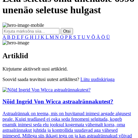
unenäo seletuse hulgast
Otsi
A
B
D
E
F
G
H
I
J
K
L
M
N
O
P
R
S
T
U
V
Õ
Ä
Ö
Ü
Artiklid
Kirjutame aktiivselt uusi artikleid.
Soovid saada teavitusi uutest artiklitest?
Liitu uudiskirjaga
Nõid Ingrid Von Wicca astraalrännakutest?
Astraalrännak on teema, mis on huvitanud inimesi aegade algusest
peale. Kuigi teadlased ei oska seda fenomeni selgitada, kogeb
enamik inimesi seda elu jooksul kogemata vähemalt korra, oma
astraalrännakut juhtida ja kontrollida suudavad aga vähesed
inimesed. Millega siis ikkagi tegu on ja kas astraalrännakud võivad