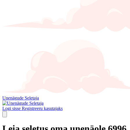
Unenägude Seletaja
Logi sisse
Registreeru kasutajaks
Leia seletus oma unenäole 6996