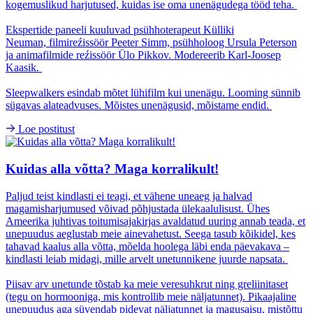
kogemuslikud harjutused, kuidas ise oma unenägudega tööd teha.
Ekspertide paneeli kuuluvad psühhoterapeut Külliki
Neuman, filmireźissöör Peeter Simm, psühholoog Ursula Peterson
ja animafilmide reźissöör Ülo Pikkov. Modereerib Karl-Joosep
Kaasik.
Sleepwalkers esindab mõtet lühifilm kui unenägu. Looming sünnib
sügavas alateadvuses. Mõistes unenägusid, mõistame endid.
Loe postitust
Kuidas alla võtta? Maga korralikult!
Paljud teist kindlasti ei teagi, et vähene uneaeg ja halvad
magamisharjumused võivad põhjustada ülekaalulisust. Ühes
Ameerika juhtivas toitumisajakirjas avaldatud uuring annab teada, et
unepuudus aeglustab meie ainevahetust. Seega tasub kõikidel, kes
tahavad kaalus alla võtta, mõelda hoolega läbi enda päevakava –
kindlasti leiab midagi, mille arvelt unetunnikene juurde napsata.
Piisav arv unetunde tõstab ka meie veresuhkrut ning greliinitaset
(tegu on hormooniga, mis kontrollib meie näljatunnet). Pikaajaline
unepuudus aga süvendab pidevat näljatunnet ja magusaisu, mistõttu