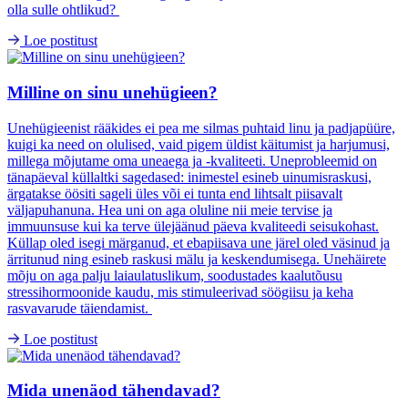
olla sulle ohtlikud?
Loe postitust
Milline on sinu unehügieen?
Unehügieenist rääkides ei pea me silmas puhtaid linu ja padjapüüre,
kuigi ka need on olulised, vaid pigem üldist käitumist ja harjumusi,
millega mõjutame oma uneaega ja -kvaliteeti. Uneprobleemid on
tänapäeval küllaltki sagedased: inimestel esineb uinumisraskusi,
ärgatakse öösiti sageli üles või ei tunta end lihtsalt piisavalt
väljapuhanuna. Hea uni on aga oluline nii meie tervise ja
immuunsuse kui ka terve ülejäänud päeva kvaliteedi seisukohast.
Küllap oled isegi märganud, et ebapiisava une järel oled väsinud ja
ärritunud ning esineb raskusi mälu ja keskendumisega. Unehäirete
mõju on aga palju laiaulatuslikum, soodustades kaalutõusu
stressihormoonide kaudu, mis stimuleerivad söögiisu ja keha
rasvavarude täiendamist.
Loe postitust
Mida unenäod tähendavad?