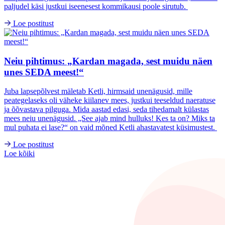
paljudel käsi justkui iseenesest kommikausi poole sirutub.
Loe postitust
Neiu pihtimus: „Kardan magada, sest muidu näen
unes SEDA meest!“
Juba lapsepõlvest mäletab Ketli, hirmsaid unenägusid, mille
peategelaseks oli väheke kiilanev mees, justkui teeseldud naeratuse
ja õõvastava pilguga. Mida aastad edasi, seda tihedamalt külastas
mees neiu unenägusid. „See ajab mind hulluks! Kes ta on? Miks ta
mul puhata ei lase?“ on vaid mõned Ketli ahastavatest küsimustest.
Loe postitust
Loe kõiki