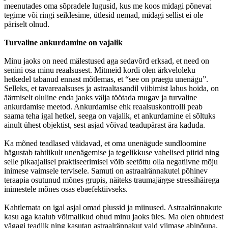
meenutades oma sõpradele lugusid, kus me koos midagi põnevat
tegime või ringi seiklesime, ütlesid nemad, midagi sellist ei ole
päriselt olnud.
Turvaline ankurdamine on vajalik
Minu jaoks on need mälestused aga sedavõrd erksad, et need on
senini osa minu reaalsusest. Mitmeid kordi olen ärkveloleku
hetkedel tabanud ennast mõtlemas, et “see on praegu unenägu”.
Selleks, et tavareaalsuses ja astraaltasandil viibimist lahus hoida, on
äärmiselt oluline enda jaoks välja töötada mugav ja turvaline
ankurdamise meetod. Ankurdamise ehk reaalsuskontrolli peab
saama teha igal hetkel, seega on vajalik, et ankurdamine ei sõltuks
ainult ühest objektist, sest asjad võivad teadupärast ära kaduda.
Ka mõned teadlased väidavad, et oma unenägude sundloomine
hägustab tahtlikult unenägemise ja tegelikkuse vahelised piirid ning
selle pikaajalisel praktiseerimisel võib seetõttu olla negatiivne mõju
inimese vaimsele tervisele. Samuti on astraalrännakutel põhinev
teraapia osutunud mõnes grupis, näiteks traumajärgse stressihäirega
inimestele mõnes osas ebaefektiivseks.
Kahtlemata on igal asjal omad plussid ja miinused. Astraalrännakute
kasu aga kaalub võimalikud ohud minu jaoks üles. Ma olen ohtudest
vägagi teadlik ning kasutan astraalrännakut vaid viimase abinõuna,