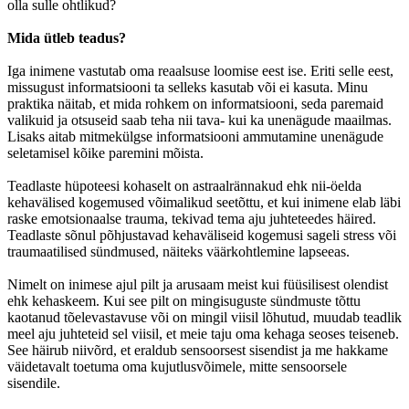
olla sulle ohtlikud?
Mida ütleb teadus?
Iga inimene vastutab oma reaalsuse loomise eest ise. Eriti selle eest,
missugust informatsiooni ta selleks kasutab või ei kasuta. Minu
praktika näitab, et mida rohkem on informatsiooni, seda paremaid
valikuid ja otsuseid saab teha nii tava- kui ka unenägude maailmas.
Lisaks aitab mitmekülgse informatsiooni ammutamine unenägude
seletamisel kõike paremini mõista.
Teadlaste hüpoteesi kohaselt on astraalrännakud ehk nii-öelda
kehavälised kogemused võimalikud seetõttu, et kui inimene elab läbi
raske emotsionaalse trauma, tekivad tema aju juhteteedes häired.
Teadlaste sõnul põhjustavad kehaväliseid kogemusi sageli stress või
traumaatilised sündmused, näiteks väärkohtlemine lapseeas.
Nimelt on inimese ajul pilt ja arusaam meist kui füüsilisest olendist
ehk kehaskeem. Kui see pilt on mingisuguste sündmuste tõttu
kaotanud tõelevastavuse või on mingil viisil lõhutud, muudab teadlik
meel aju juhteteid sel viisil, et meie taju oma kehaga seoses teiseneb.
See häirub niivõrd, et eraldub sensoorsest sisendist ja me hakkame
väidetavalt toetuma oma kujutlusvõimele, mitte sensoorsele
sisendile.