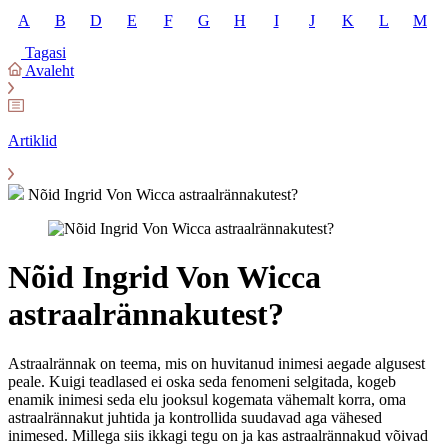
A
B
D
E
F
G
H
I
J
K
L
M
Tagasi
Avaleht
Artiklid
Nõid Ingrid Von Wicca astraalrännakutest?
Nõid Ingrid Von Wicca
astraalrännakutest?
Astraalrännak on teema, mis on huvitanud inimesi aegade algusest
peale. Kuigi teadlased ei oska seda fenomeni selgitada, kogeb
enamik inimesi seda elu jooksul kogemata vähemalt korra, oma
astraalrännakut juhtida ja kontrollida suudavad aga vähesed
inimesed. Millega siis ikkagi tegu on ja kas astraalrännakud võivad