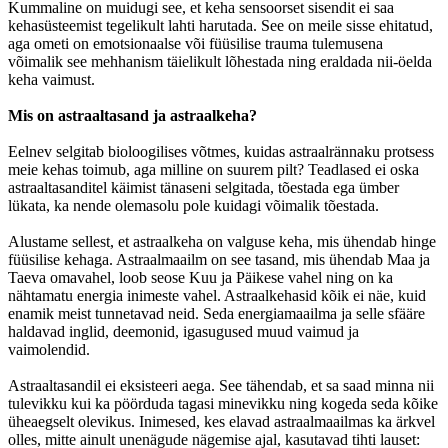
Kummaline on muidugi see, et keha sensoorset sisendit ei saa
kehasüsteemist tegelikult lahti harutada. See on meile sisse ehitatud,
aga ometi on emotsionaalse või füüsilise trauma tulemusena
võimalik see mehhanism täielikult lõhestada ning eraldada nii-öelda
keha vaimust.
Mis on astraaltasand ja astraalkeha?
Eelnev selgitab bioloogilises võtmes, kuidas astraalrännaku protsess
meie kehas toimub, aga milline on suurem pilt? Teadlased ei oska
astraaltasanditel käimist tänaseni selgitada, tõestada ega ümber
lükata, ka nende olemasolu pole kuidagi võimalik tõestada.
Alustame sellest, et astraalkeha on valguse keha, mis ühendab hinge
füüsilise kehaga. Astraalmaailm on see tasand, mis ühendab Maa ja
Taeva omavahel, loob seose Kuu ja Päikese vahel ning on ka
nähtamatu energia inimeste vahel. Astraalkehasid kõik ei näe, kuid
enamik meist tunnetavad neid. Seda energiamaailma ja selle sfääre
haldavad inglid, deemonid, igasugused muud vaimud ja
vaimolendid.
Astraaltasandil ei eksisteeri aega. See tähendab, et sa saad minna nii
tulevikku kui ka pöörduda tagasi minevikku ning kogeda seda kõike
üheaegselt olevikus. Inimesed, kes elavad astraalmaailmas ka ärkvel
olles, mitte ainult unenägude nägemise ajal, kasutavad tihti lauset: