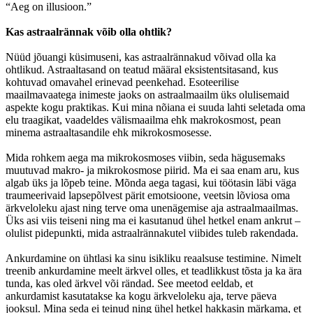
“Aeg on illusioon.”
Kas astraalrännak võib olla ohtlik?
Nüüd jõuangi küsimuseni, kas astraalrännakud võivad olla ka
ohtlikud. Astraaltasand on teatud määral eksistentsitasand, kus
kohtuvad omavahel erinevad peenkehad. Esoteerilise
maailmavaatega inimeste jaoks on astraalmaailm üks olulisemaid
aspekte kogu praktikas. Kui mina nõiana ei suuda lahti seletada oma
elu traagikat, vaadeldes välismaailma ehk makrokosmost, pean
minema astraaltasandile ehk mikrokosmosesse.
Mida rohkem aega ma mikrokosmoses viibin, seda hägusemaks
muutuvad makro- ja mikrokosmose piirid. Ma ei saa enam aru, kus
algab üks ja lõpeb teine. Mõnda aega tagasi, kui töötasin läbi väga
traumeerivaid lapsepõlvest pärit emotsioone, veetsin lõviosa oma
ärkveloleku ajast ning terve oma unenägemise aja astraalmaailmas.
Üks asi viis teiseni ning ma ei kasutanud ühel hetkel enam ankrut –
olulist pidepunkti, mida astraalrännakutel viibides tuleb rakendada.
Ankurdamine on ühtlasi ka sinu isikliku reaalsuse testimine. Nimelt
treenib ankurdamine meelt ärkvel olles, et teadlikkust tõsta ja ka ära
tunda, kas oled ärkvel või rändad. See meetod eeldab, et
ankurdamist kasutatakse ka kogu ärkveloleku aja, terve päeva
jooksul. Mina seda ei teinud ning ühel hetkel hakkasin märkama, et